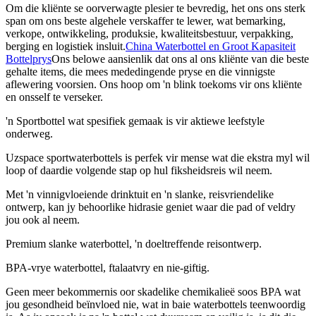
Om die kliënte se oorverwagte plesier te bevredig, het ons ons sterk
span om ons beste algehele verskaffer te lewer, wat bemarking,
verkope, ontwikkeling, produksie, kwaliteitsbestuur, verpakking,
berging en logistiek insluit.
China Waterbottel en Groot Kapasiteit
Bottelprys
Ons belowe aansienlik dat ons al ons kliënte van die beste
gehalte items, die mees mededingende pryse en die vinnigste
aflewering voorsien. Ons hoop om 'n blink toekoms vir ons kliënte
en onsself te verseker.
'n Sportbottel wat spesifiek gemaak is vir aktiewe leefstyle
onderweg.
Uzspace sportwaterbottels is perfek vir mense wat die ekstra myl wil
loop of daardie volgende stap op hul fiksheidsreis wil neem.
Met 'n vinnigvloeiende drinktuit en 'n slanke, reisvriendelike
ontwerp, kan jy behoorlike hidrasie geniet waar die pad of veldry
jou ook al neem.
Premium slanke waterbottel, 'n doeltreffende reisontwerp.
BPA-vrye waterbottel, ftalaatvry en nie-giftig.
Geen meer bekommernis oor skadelike chemikalieë soos BPA wat
jou gesondheid beïnvloed nie, wat in baie waterbottels teenwoordig