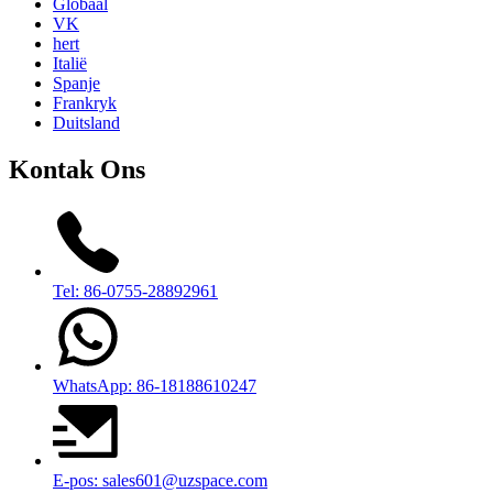
Globaal
VK
hert
Italië
Spanje
Frankryk
Duitsland
Kontak Ons
Tel: 86-0755-28892961
WhatsApp: 86-18188610247
E-pos: sales601@uzspace.com