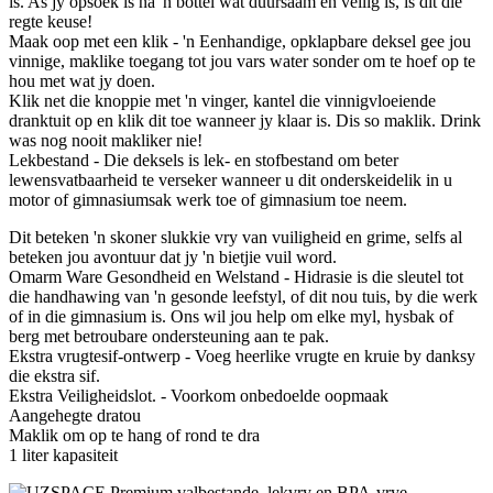
is. As jy opsoek is na 'n bottel wat duursaam en veilig is, is dit die
regte keuse!
Maak oop met een klik - 'n Eenhandige, opklapbare deksel gee jou
vinnige, maklike toegang tot jou vars water sonder om te hoef op te
hou met wat jy doen.
Klik net die knoppie met 'n vinger, kantel die vinnigvloeiende
dranktuit op en klik dit toe wanneer jy klaar is. Dis so maklik. Drink
was nog nooit makliker nie!
Lekbestand - Die deksels is lek- en stofbestand om beter
lewensvatbaarheid te verseker wanneer u dit onderskeidelik in u
motor of gimnasiumsak werk toe of gimnasium toe neem.
Dit beteken 'n skoner slukkie vry van vuiligheid en grime, selfs al
beteken jou avontuur dat jy 'n bietjie vuil word.
Omarm Ware Gesondheid en Welstand - Hidrasie is die sleutel tot
die handhawing van 'n gesonde leefstyl, of dit nou tuis, by die werk
of in die gimnasium is. Ons wil jou help om elke myl, hysbak of
berg met betroubare ondersteuning aan te pak.
Ekstra vrugtesif-ontwerp - Voeg heerlike vrugte en kruie by danksy
die ekstra sif.
Ekstra Veiligheidslot. - Voorkom onbedoelde oopmaak
Aangehegte dratou
Maklik om op te hang of rond te dra
1 liter kapasiteit