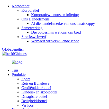
Korporatief
Korporatief
Korporatiewe nuus en inligting
Ons Handelsmerk
Al die handelsmerke van ons maatskappy
Samewerking
Die oplossings wat ons kan bied
Streekswebwerf
Webwerf vir verskillende lande
Global/english
Chinees
Tuis
Produkte
Sport
Reis en Buitelewe
Gradiëntkleurbottel
Kinders- en skoolbottel
Draagbare bottel
Besigheidsbottel
Vir Kos