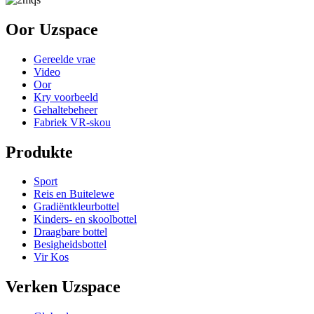
Oor Uzspace
Gereelde vrae
Video
Oor
Kry voorbeeld
Gehaltebeheer
Fabriek VR-skou
Produkte
Sport
Reis en Buitelewe
Gradiëntkleurbottel
Kinders- en skoolbottel
Draagbare bottel
Besigheidsbottel
Vir Kos
Verken Uzspace