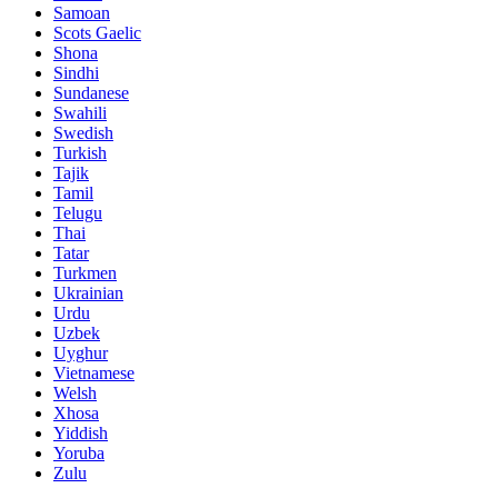
Samoan
Scots Gaelic
Shona
Sindhi
Sundanese
Swahili
Swedish
Turkish
Tajik
Tamil
Telugu
Thai
Tatar
Turkmen
Ukrainian
Urdu
Uzbek
Uyghur
Vietnamese
Welsh
Xhosa
Yiddish
Yoruba
Zulu