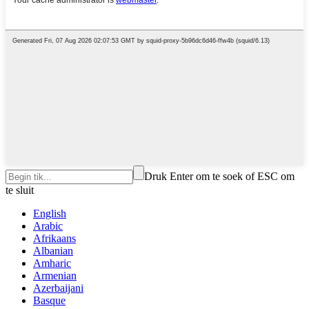
Druk Enter om te soek of ESC om
te sluit
English
Arabic
Afrikaans
Albanian
Amharic
Armenian
Azerbaijani
Basque