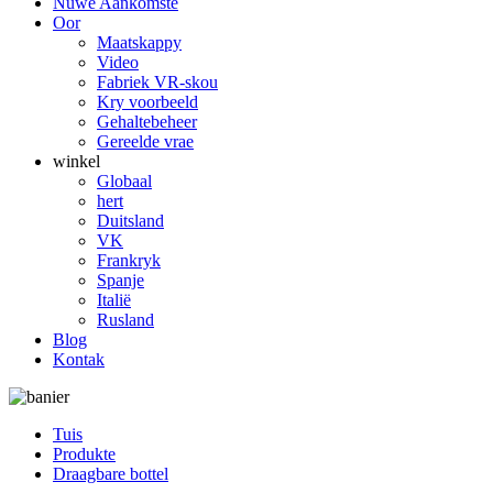
Nuwe Aankomste
Oor
Maatskappy
Video
Fabriek VR-skou
Kry voorbeeld
Gehaltebeheer
Gereelde vrae
winkel
Globaal
hert
Duitsland
VK
Frankryk
Spanje
Italië
Rusland
Blog
Kontak
Tuis
Produkte
Draagbare bottel