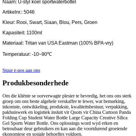
Naam: U-styl koel sportwaterbottel
Artikelnr.: 5046
Kleur: Rooi, Swart, Siaan, Blou, Pers, Groen
Kapasiteit: 1100ml
Materiaal: Tritan van USA Eastman (100% BPA-vry)
Temperatuur: -10~90℃
Stuur e-pos aan ons
Produkbesonderhede
Om die kliënte se oorverwagte plesier te bevredig, het ons ons sterk
groep om ons beste algehele verskaffer te lewer, wat bemarking,
inkomste, ontwikkeling, produksie, kwaliteitsbestuur, verpakking,
pakhuiswerk en logistiek insluit vir Quots vir China Cartoon Panda
Folding Cup Student Water Bottle Large Capacity Creative Silica
Gel Sports Water Bottle. Ons oplossings word wyd erken en
betroubaar deur gebruikers en kan aan die voortdurend groeiende
ekonomiese en sosiale behoeftes voldoen.