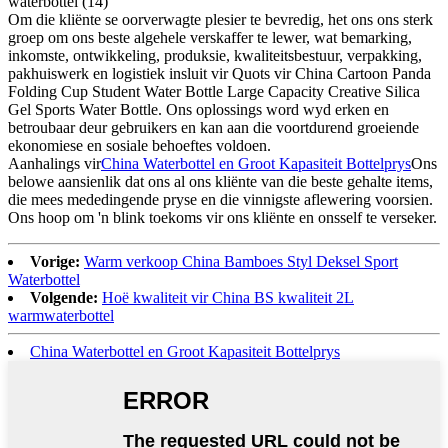
Om die kliënte se oorverwagte plesier te bevredig, het ons ons sterk
groep om ons beste algehele verskaffer te lewer, wat bemarking,
inkomste, ontwikkeling, produksie, kwaliteitsbestuur, verpakking,
pakhuiswerk en logistiek insluit vir Quots vir China Cartoon Panda
Folding Cup Student Water Bottle Large Capacity Creative Silica
Gel Sports Water Bottle. Ons oplossings word wyd erken en
betroubaar deur gebruikers en kan aan die voortdurend groeiende
ekonomiese en sosiale behoeftes voldoen.
Aanhalings vir
China Waterbottel en Groot Kapasiteit Bottelprys
Ons
belowe aansienlik dat ons al ons kliënte van die beste gehalte items,
die mees mededingende pryse en die vinnigste aflewering voorsien.
Ons hoop om 'n blink toekoms vir ons kliënte en onsself te verseker.
Vorige:
Warm verkoop China Bamboes Styl Deksel Sport
Waterbottel
Volgende:
Hoë kwaliteit vir China BS kwaliteit 2L
warmwaterbottel
China Waterbottel en Groot Kapasiteit Bottelprys