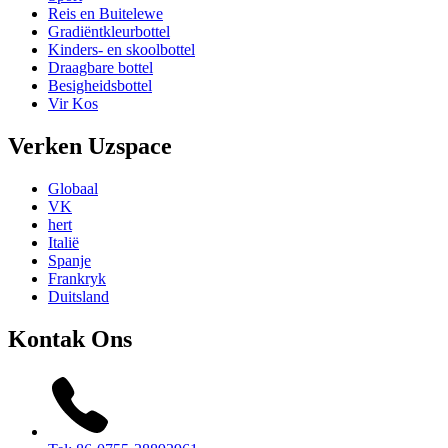
Reis en Buitelewe
Gradiëntkleurbottel
Kinders- en skoolbottel
Draagbare bottel
Besigheidsbottel
Vir Kos
Verken Uzspace
Globaal
VK
hert
Italië
Spanje
Frankryk
Duitsland
Kontak Ons