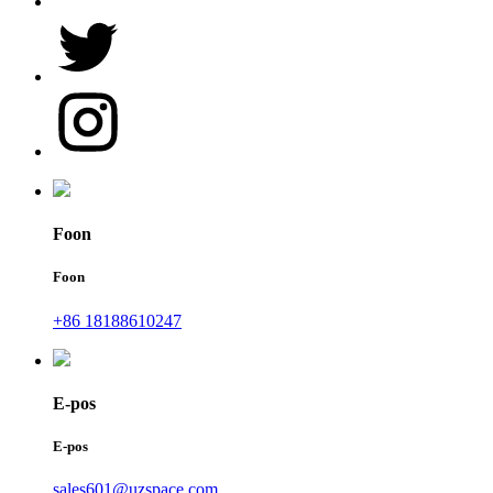
Foon
Foon
+86 18188610247
E-pos
E-pos
sales601@uzspace.com