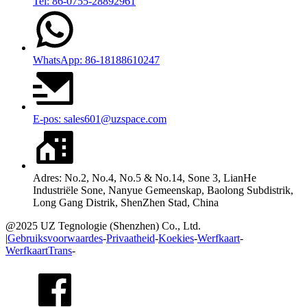
Tel: 86-0755-28892961
WhatsApp: 86-18188610247
E-pos: sales601@uzspace.com
Adres: No.2, No.4, No.5 & No.14, Sone 3, LianHe
Industriële Sone, Nanyue Gemeenskap, Baolong Subdistrik,
Long Gang Distrik, ShenZhen Stad, China
@2025 UZ Tegnologie (Shenzhen) Co., Ltd.
|
Gebruiksvoorwaardes
-
Privaatheid
-
Koekies
-
Werfkaart
-
WerfkaartTrans
-