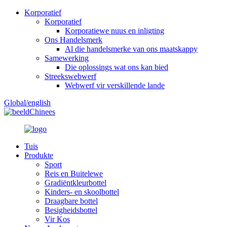
Korporatief
Korporatief
Korporatiewe nuus en inligting
Ons Handelsmerk
Al die handelsmerke van ons maatskappy
Samewerking
Die oplossings wat ons kan bied
Streekswebwerf
Webwerf vir verskillende lande
Global/english
Chinees
Tuis
Produkte
Sport
Reis en Buitelewe
Gradiëntkleurbottel
Kinders- en skoolbottel
Draagbare bottel
Besigheidsbottel
Vir Kos