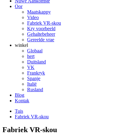
Nuwe Aankomste
Oor
Maatskappy
Video
Fabriek VR-skou
Kry voorbeeld
Gehaltebeheer
Gereelde vrae
winkel
Globaal
hert
Duitsland
VK
Frankryk
Spanje
Italië
Rusland
Blog
Kontak
Tuis
Fabriek VR-skou
Fabriek VR-skou