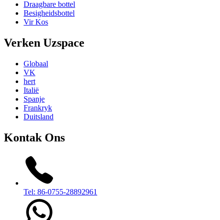
Draagbare bottel
Besigheidsbottel
Vir Kos
Verken Uzspace
Globaal
VK
hert
Italië
Spanje
Frankryk
Duitsland
Kontak Ons
Tel: 86-0755-28892961