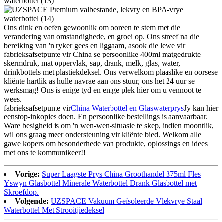
Ons dink en oefen gewoonlik om ooreen te stem met die
verandering van omstandighede, en groei op. Ons streef na die
bereiking van 'n ryker gees en liggaam, asook die lewe vir
fabrieksafsetpunte vir China se persoonlike 400ml matgedrukte
skermdruk, mat oppervlak, sap, drank, melk, glas, water,
drinkbottels met plastiekdeksel. Ons verwelkom plaaslike en oorsese
kliënte hartlik as hulle navrae aan ons stuur, ons het 24 uur se
werksmag! Ons is enige tyd en enige plek hier om u vennoot te
wees.
fabrieksafsetpunte vir
China Waterbottel en Glaswaterprys
Jy kan hier
eenstop-inkopies doen. En persoonlike bestellings is aanvaarbaar.
Ware besigheid is om 'n wen-wen-situasie te skep, indien moontlik,
wil ons graag meer ondersteuning vir kliënte bied. Welkom alle
gawe kopers om besonderhede van produkte, oplossings en idees
met ons te kommunikeer!!
Vorige:
Super Laagste Prys China Groothandel 375ml Fles
Yswyn Glasbottel Minerale Waterbottel Drank Glasbottel met
Skroefdop.
Volgende:
UZSPACE Vakuum Geïsoleerde Vlekvrye Staal
Waterbottel Met Strooitjiedeksel