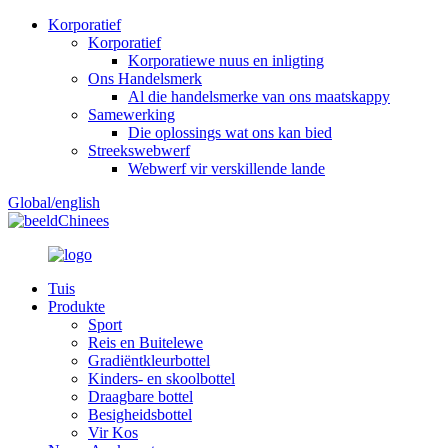
Korporatief
Korporatief
Korporatiewe nuus en inligting
Ons Handelsmerk
Al die handelsmerke van ons maatskappy
Samewerking
Die oplossings wat ons kan bied
Streekswebwerf
Webwerf vir verskillende lande
Global/english
Chinees
Tuis
Produkte
Sport
Reis en Buitelewe
Gradiëntkleurbottel
Kinders- en skoolbottel
Draagbare bottel
Besigheidsbottel
Vir Kos