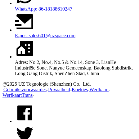
WhatsApp: 86-18188610247
E-pos: sales601@uzspace.com
Adres: No.2, No.4, No.5 & No.14, Sone 3, LianHe
Industriële Sone, Nanyue Gemeenskap, Baolong Subdistrik,
Long Gang Distrik, ShenZhen Stad, China
@2025 UZ Tegnologie (Shenzhen) Co., Ltd.
|
Gebruiksvoorwaardes
-
Privaatheid
-
Koekies
-
Werfkaart
-
WerfkaartTrans
-