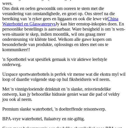
wees.
Ons dink en oefen gewoonlik om ooreen te stem met die
verandering van omstandighede, en groei op. Ons streef na die
bereiking van 'n ryker gees en liggaam en ook die lewe vir
China
Waterbottel en Glaswaterprys
Jy kan hier eenstop-inkopies doen. En
persoonlike bestellings is aanvaarbaar. Ware besigheid is om 'n wen-
wen-situasie te skep, indien moontlik, wil ons graag meer
ondersteuning vir kliënte bied. Welkom alle gawe kopers om
besonderhede van produkte, oplossings en idees met ons te
kommunikeer!!
'n Sportbottel wat spesifiek gemaak is vir aktiewe leefstyle
onderweg.
Uzspace sportwaterbottels is perfek vir mense wat die ekstra myl wil
loop of daardie volgende stap op hul fiksheidsreis wil neem.
Met 'n vinnigvloeiende drinktuit en 'n slanke, reisvriendelike
ontwerp, kan jy behoorlike hidrasie geniet waar die pad of veldry
jou ook al neem.
Premium slanke waterbottel, 'n doeltreffende reisontwerp.
BPA-vrye waterbottel, ftalaatvry en nie-giftig.