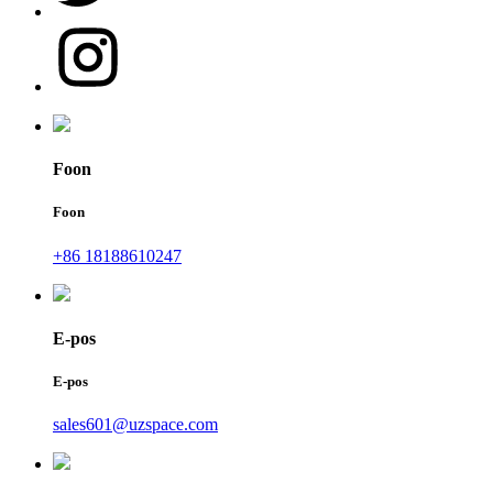
Foon
Foon
+86 18188610247
E-pos
E-pos
sales601@uzspace.com