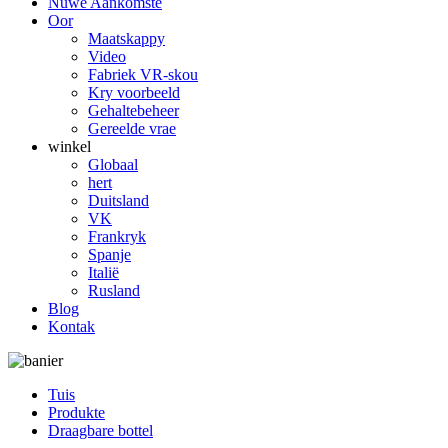
Nuwe Aankomste
Oor
Maatskappy
Video
Fabriek VR-skou
Kry voorbeeld
Gehaltebeheer
Gereelde vrae
winkel
Globaal
hert
Duitsland
VK
Frankryk
Spanje
Italië
Rusland
Blog
Kontak
Tuis
Produkte
Draagbare bottel