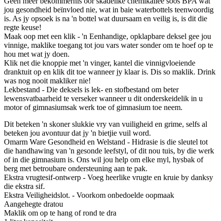
Geen meer bekommernis oor skadelike chemikalieë soos BPA wat
jou gesondheid beïnvloed nie, wat in baie waterbottels teenwoordig
is. As jy opsoek is na 'n bottel wat duursaam en veilig is, is dit die
regte keuse!
Maak oop met een klik - 'n Eenhandige, opklapbare deksel gee jou
vinnige, maklike toegang tot jou vars water sonder om te hoef op te
hou met wat jy doen.
Klik net die knoppie met 'n vinger, kantel die vinnigvloeiende
dranktuit op en klik dit toe wanneer jy klaar is. Dis so maklik. Drink
was nog nooit makliker nie!
Lekbestand - Die deksels is lek- en stofbestand om beter
lewensvatbaarheid te verseker wanneer u dit onderskeidelik in u
motor of gimnasiumsak werk toe of gimnasium toe neem.
Dit beteken 'n skoner slukkie vry van vuiligheid en grime, selfs al
beteken jou avontuur dat jy 'n bietjie vuil word.
Omarm Ware Gesondheid en Welstand - Hidrasie is die sleutel tot
die handhawing van 'n gesonde leefstyl, of dit nou tuis, by die werk
of in die gimnasium is. Ons wil jou help om elke myl, hysbak of
berg met betroubare ondersteuning aan te pak.
Ekstra vrugtesif-ontwerp - Voeg heerlike vrugte en kruie by danksy
die ekstra sif.
Ekstra Veiligheidslot. - Voorkom onbedoelde oopmaak
Aangehegte dratou
Maklik om op te hang of rond te dra