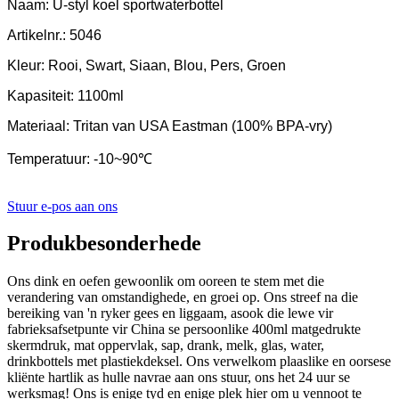
Naam: U-styl koel sportwaterbottel
Artikelnr.: 5046
Kleur: Rooi, Swart, Siaan, Blou, Pers, Groen
Kapasiteit: 1100ml
Materiaal: Tritan van USA Eastman (100% BPA-vry)
Temperatuur: -10~90℃
Stuur e-pos aan ons
Produkbesonderhede
Ons dink en oefen gewoonlik om ooreen te stem met die
verandering van omstandighede, en groei op. Ons streef na die
bereiking van 'n ryker gees en liggaam, asook die lewe vir
fabrieksafsetpunte vir China se persoonlike 400ml matgedrukte
skermdruk, mat oppervlak, sap, drank, melk, glas, water,
drinkbottels met plastiekdeksel. Ons verwelkom plaaslike en oorsese
kliënte hartlik as hulle navrae aan ons stuur, ons het 24 uur se
werksmag! Ons is enige tyd en enige plek hier om u vennoot te